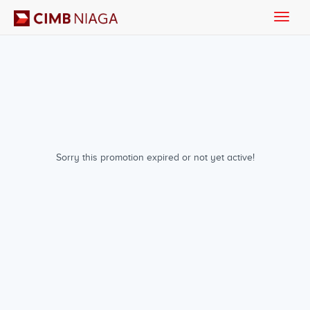
Toggle
naviga
Sorry this promotion expired or not yet active!