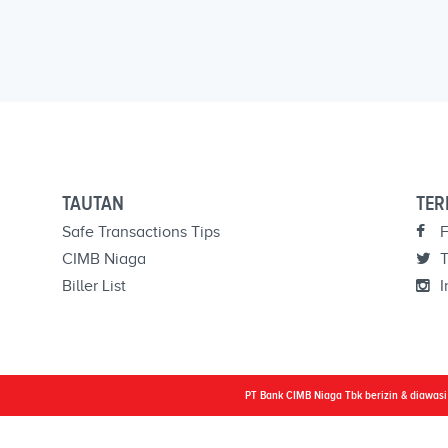
TAUTAN
TER
Safe Transactions Tips
F
CIMB Niaga
T
Biller List
I
PT Bank CIMB Niaga Tbk berizin & diawas