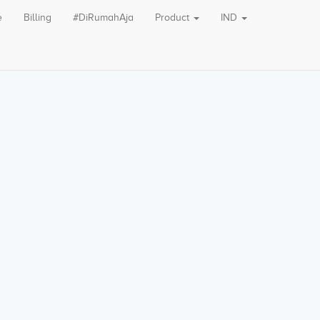
e
Billing
#DiRumahAja
Product
IND