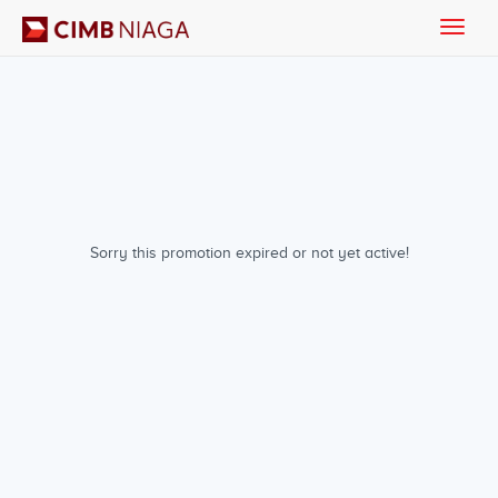
Toggle
naviga
Sorry this promotion expired or not yet active!