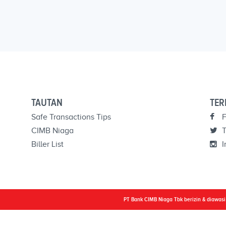
TAUTAN
TER
Safe Transactions Tips
F
CIMB Niaga
T
Biller List
I
PT Bank CIMB Niaga Tbk berizin & diawas