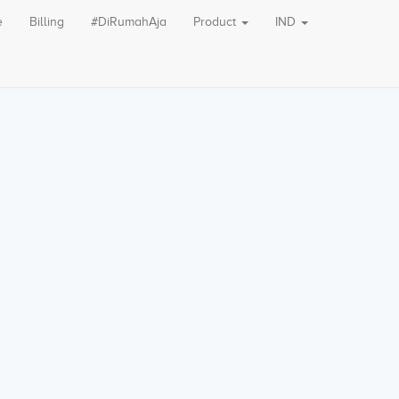
e
Billing
#DiRumahAja
Product
IND