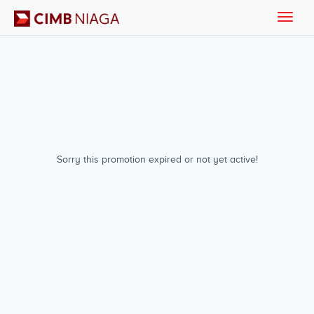
Toggle
naviga
Sorry this promotion expired or not yet active!