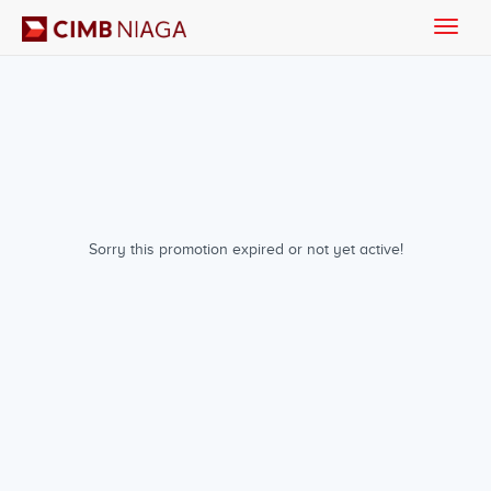
Toggle
naviga
Sorry this promotion expired or not yet active!