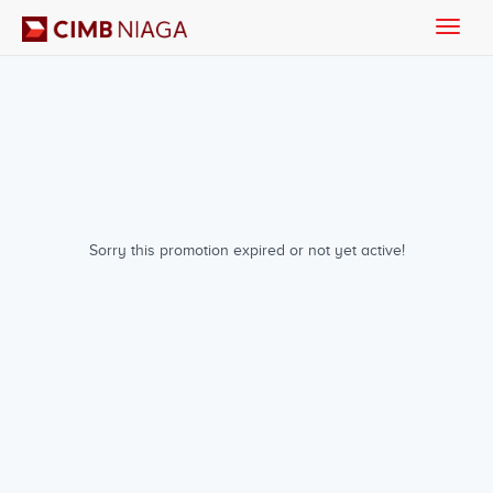
Toggle
naviga
Sorry this promotion expired or not yet active!