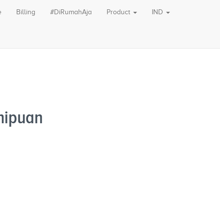
e
Billing
#DiRumahAja
Product
IND
nipuan