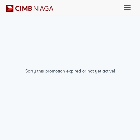
Toggle
naviga
Sorry this promotion expired or not yet active!