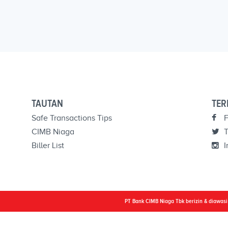
TAUTAN
TER
Safe Transactions Tips
F
CIMB Niaga
T
Biller List
I
PT Bank CIMB Niaga Tbk berizin & diawas