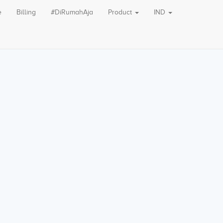
e
Billing
#DiRumahAja
Product
IND