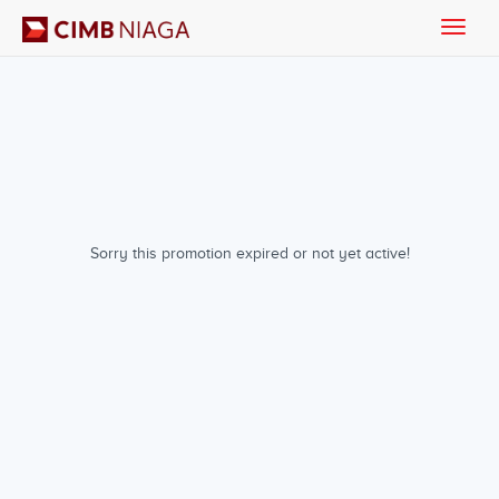
Toggle
naviga
Sorry this promotion expired or not yet active!