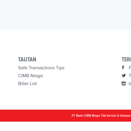
TAUTAN
TER
Safe Transactions Tips
F
CIMB Niaga
T
Biller List
I
PT Bank CIMB Niaga Tbk berizin & diawas