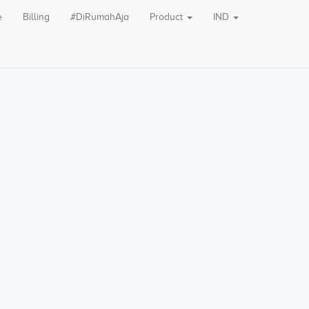
e
Billing
#DiRumahAja
Product
IND