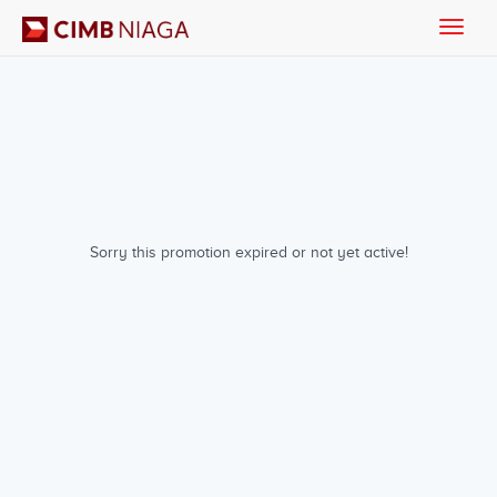
Toggle
naviga
Sorry this promotion expired or not yet active!