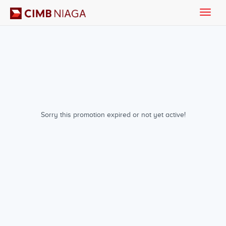
Toggle
naviga
Sorry this promotion expired or not yet active!