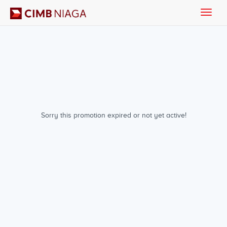
Toggle
naviga
Sorry this promotion expired or not yet active!