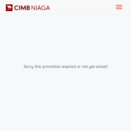
Toggle
naviga
Sorry this promotion expired or not yet active!