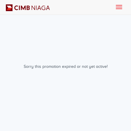
Toggle
naviga
Sorry this promotion expired or not yet active!