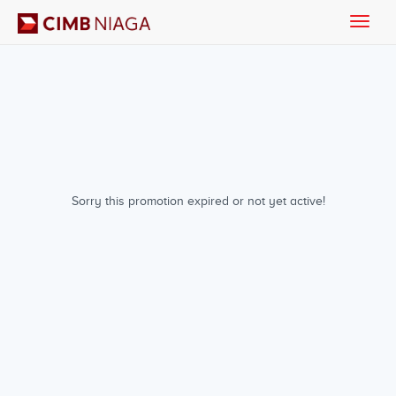
Toggle
naviga
Sorry this promotion expired or not yet active!