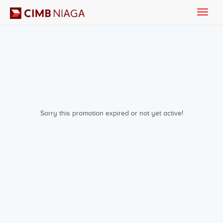
Toggle
naviga
Sorry this promotion expired or not yet active!