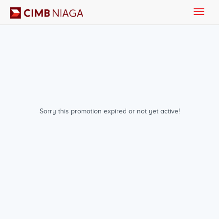
Toggle
naviga
Sorry this promotion expired or not yet active!