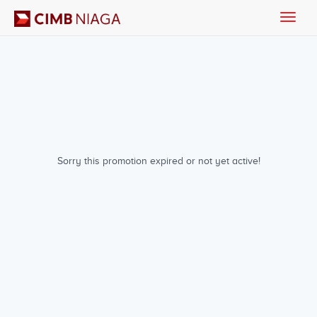
Toggle
naviga
Sorry this promotion expired or not yet active!