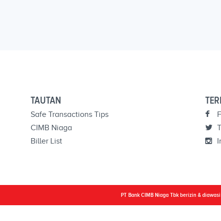
TAUTAN
TER
Safe Transactions Tips
F
CIMB Niaga
T
Biller List
I
PT Bank CIMB Niaga Tbk berizin & diawas