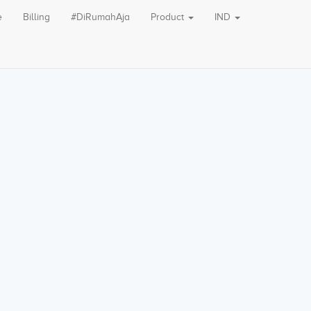
e
Billing
#DiRumahAja
Product
IND