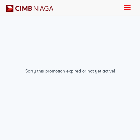
Toggle
naviga
Sorry this promotion expired or not yet active!