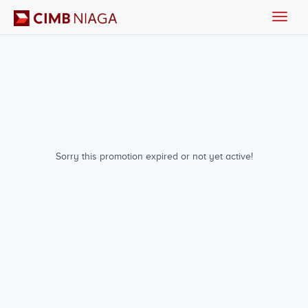
Toggle
naviga
Sorry this promotion expired or not yet active!