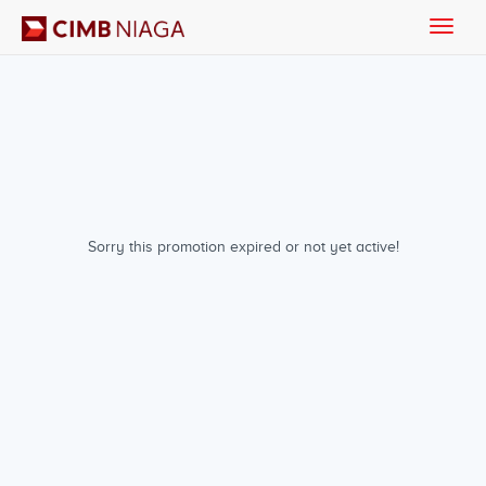
Toggle
naviga
Sorry this promotion expired or not yet active!