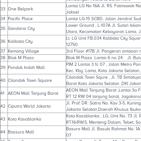
Lantai LG No 16A Jl. RS. Fatmawati No
33
One Belpark
Jaksel
34
Pacific Place
Lantai LG-15 SCBD, Jalan Jendral Su
Lower Ground , L-107A Jl. Sutan Isk
35
Gandaria City
Utara, Kecamatan Kebayoran Lama, J
Lt. LG Unit FB.034 Kalibata City Squa
36
Kalibata City
12750
37
Kemang Village
3rd Floor #17B Jl. Pangeran antasari 
38
Blok M Plaza
Blok M Plaza Lantai 6 no 24 .Jl. Bul
PIM 2 Lantai 3 fc 07 , Jalan Metro Pond
39
Pondok Indah Mall
Kec. Kby. Lama, Kota Jakarta Selatan
Cilandak Town Squre , Jl. TB Simatupa
40
Cilandak Town Square
Barat Kota Jakarta Selatan ,DKI Jakar
AEON Mall Tanjung Barat ,Lantai 3a F
41
AEON Mall Tanjung Barat
RT 12 RW 04 tanjung barat, Jagakarsa
Jl. Prof. DR. Satrio No. Kav 3-5, Kunin
42
Ciputra World Jakarta
Jakarta Selatan,Daerah Khusus Ibuko
Kota Kasablanka , LG, Unit No. 73 Jl
43
Kota Kasablanka
RT.16/RW.5, Menteng Dalam, Tebet, So
Basura Mall Jl. Basuki Rahmat No. 1A 
44
Bassura Mall
07