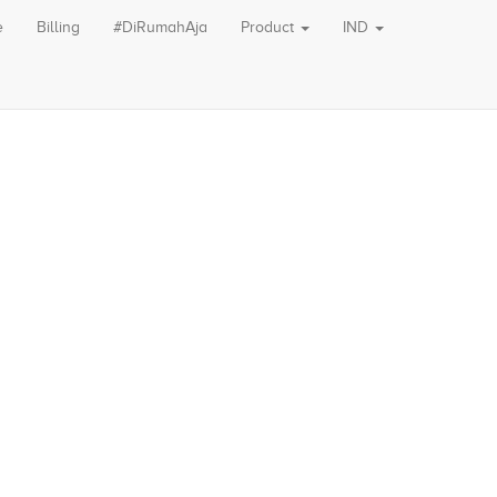
e
Billing
#DiRumahAja
Product
IND