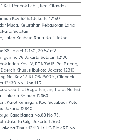
.1 Kel. Pondok Labu, Kec. Cilandak,
dirman Kav 52-53 Jakarta 12190
andar Muda, Kelurahan Kebayoran Lama
akarta Selatan
re, Jalan Kalibata Raya No. 1 Jaksel
no.36 Jaksel 12150, 20.57 m2
ungan no 76 Jakarta Selatan 12130
ok Indah Kav. IV, RT.1/RW.16, Pd. Pinang,
, Daerah Khusus Ibukota Jakarta 12310
ng No. Kav 17, RT.06/RW.09 , Cilandak
ta 12430 No. Unit 145
ood Court . Jl.Raya Tanjung Barat No 163
 . Jakarta Selatan 12660
gan, Karet Kuningan, Kec. Setiabudi, Kota
ta Jakarta 12940
. Raya Casablanca No.88 No 73,
uth Jakarta City, Jakarta 12870
Jakarta Timur 13410 Lt. LG Blok RE No.