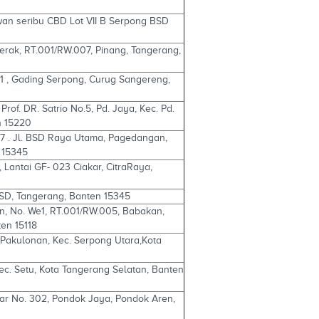
awan seribu CBD Lot VII B Serpong BSD
 Merak, RT.001/RW.007, Pinang, Tangerang,
 1 , Gading Serpong, Curug Sangereng,
0
Prof. DR. Satrio No.5, Pd. Jaya, Kec. Pd.
n 15220
7 . Jl. BSD Raya Utama, Pagedangan,
 15345
, Lantai GF- 023 Ciakar, CitraRaya,
SD, Tangerang, Banten 15345
an, No. We1, RT.001/RW.005, Babakan,
en 15118
, Pakulonan, Kec. Serpong Utara,Kota
Kec. Setu, Kota Tangerang Selatan, Banten
kar No. 302, Pondok Jaya, Pondok Aren,