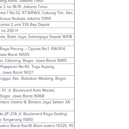
nang Ranti, Jakarta Timur
i 2 no 18-19 .Jakarta Timur
ntai 1 No.32, RT.8/RW.6, Cakung Tim., Kec.
husus Ibukota Jakarta 13910
antai 2 unit 37A Beji Depok
ur no 230 H
anda, Bakti Jaya, Sukmajaya Depok 16418
 Raya Parung – Ciputat No.1, RW.004,
Jawa Barat 16555
ari, Cibinong, Bogor, Jawa Barat 16915
 Pajajaran No.40, Tugu Kujang,
 Jawa Barat 16127
aringgul, Kec. Babakan Madang, Bogor,
 01. Jl. Boulevard Kota Wisata,
 Bogor, Jawa Barat 16968
intaro Utama III, Bintaro Jaya Sektor 3A
No.2F-27A Jl. Boulevard Raya Gading
a Tangerang 15810
Sutera Barat Kav.16 Alam sutera 15325, 45