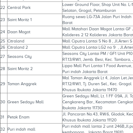
Lower Ground Floor, Shop Unit No. L-1
22
Central Park
Selatan, Grogol, Petamburan
Ruang sewa LG-73A Jalan Puri Indah R
23
Saint Moritz 1
Barat
Mall Matahari Daan Mogot Lantai GF 
24
Daan Mogot
Kalideres 2 12 Kalideres Jakarta Bara
25
Citraland
Mall Ciputra Lantai 5 No 8 , Jl.Arteri
26
Citraland 2
Mall Ciputra Lantai LG2 no 9 , Jl.Art
Seasons City Lantai PM / GF1 Unit P10.
27
Seasons City
RT.13/RW.1, Jemb. Besi, Kec. Tambora, 
Lippo Mall Puri Lantai 1 Food Avenue, 
28
Saint Moritz 2
Puri indah Jakarta Barat
Mal Taman Anggrek Lt 4, Jalan Let.J
29
Taman Anggrek
RT.12/RW.1, Tj. Duren Sel., Kec. Grog
Khusus Ibukota Jakarta 11470
Green Sedayu Mall, Lt. 1 FF 09A, Jl. T
30
Green Sedayu Mall
Cengkareng Bar., Kecamatan Cengkar
Ibukota Jakarta 11730
Jl. Pancoran No.43, RW.6, Glodok, Kec
31
Petak Enam
Khusus Ibukota Jakarta 11120
Puri indah mall lantai 2 unit 246B,Jl
32
Puri indah mall
kembangan , Jakarta Barat 11610