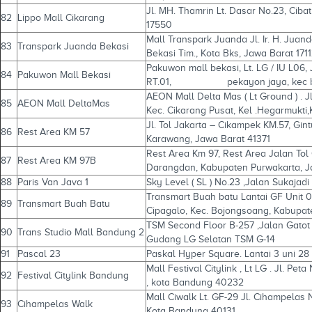
Jl. MH. Thamrin Lt. Dasar No.23, Cibat
82
Lippo Mall Cikarang
17550
Mall Transpark Juanda Jl. Ir. H. Juan
83
Transpark Juanda Bekasi
Bekasi Tim., Kota Bks, Jawa Barat 171
Pakuwon mall bekasi, Lt. LG / IU L06,
84
Pakuwon Mall Bekasi
RT.01, pekayon jaya, kec bekasi
AEON Mall Delta Mas ( Lt Ground ) . 
85
AEON Mall DeltaMas
Kec. Cikarang Pusat, Kel .Hegarmukti
Jl. Tol Jakarta – Cikampek KM.57, Gint
86
Rest Area KM 57
Karawang, Jawa Barat 41371
Rest Area Km 97, Rest Area Jalan Tol
87
Rest Area KM 97B
Darangdan, Kabupaten Purwakarta, J
88
Paris Van Java 1
Sky Level ( SL ) No.23 ,Jalan Sukaja
Transmart Buah batu Lantai GF Unit 0
89
Transmart Buah Batu
Cipagalo, Kec. Bojongsoang, Kabupa
TSM Second Floor B-257 ,Jalan Gato
90
Trans Studio Mall Bandung 2
Gudang LG Selatan TSM G-14
91
Pascal 23
Paskal Hyper Square. Lantai 3 uni 28 
Mall Festival Citylink , Lt LG . Jl. Pet
92
Festival Citylink Bandung
, kota Bandung 40232
Mall Ciwalk Lt. GF-29 Jl. Cihampelas N
93
Cihampelas Walk
Kota Bandung 40131 .