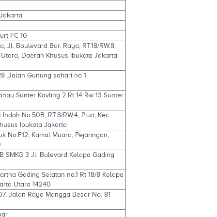
 Jakarta
urt FC 10
a, Jl. Boulevard Bar. Raya, RT.18/RW.8,
kt Utara, Daerah Khusus Ibukota Jakarta
28 .Jalan Gunung sahari no 1
Danau Sunter Kavling 2 Rt 14 Rw 13 Sunter
it Indah No.50B, RT.8/RW.4, Pluit, Kec.
Khusus Ibukota Jakarta
puk No.F12, Kamal Muara, Pejaringan,
0
6B SMKG 3 Jl. Bulevard Kelapa Gading
.artha Gading Selatan no.1 Rt 18/8 Kelapa
arta Utara 14240
-07, Jalan Raya Mangga Besar No. 81
bar