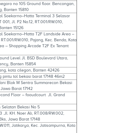
negoro no 105 Ground floor. Bencongan,
g, Banten 15810
al Soekarno–Hatta Terminal 3 Selasar
 001, Jl. P2 No.12, RT.001/RW.010,
Banten 15126
nal Soekarno–Hatta T2F Landside Area –
, RT.001/RW.010, Pajang, Kec. Benda, Kota
ea – Shopping Arcade T2F Ex Tenant
und Level Jl. BSD Boulevard Utara,
ency, Banten 15854
ang, kota cilegon, Banten 42426
g pintu tol bekasi barat 17148 46m2
Yani Blok M Sentra Summarecon Bekasi
 Jawa Barat 17142
econd Floor – fooudcourt Jl. Grand
n Selatan Bekasi No 5
3 .Jl. KH. Noer Ali, RT.008/RW.002,
Bks, Jawa Barat 17148
W.011, Jatikarya, Kec. Jatisampurna, Kota