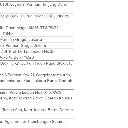
01 Jl. Letjen S. Parman, Tanjung Duren
aya Blok U1, Puri Indah, CBD, Jakarta
Jln Daan Mogot KM.16 RT.8/RW.12
t 11840
 S Parman Grogol Jakarta
eri S Parman Grogol Jakarta
2 Jl. Prof. Dr. Latumeten No.33,
Jakarta Barat,11320
Blok Fc -21 .Jl. Puri Indah Raya Blok U1 ,
end.S.Parman Kav 21, Grogolpetamburan,
ol petamburan, Kota Jakarta Barat, Daerah
aman Palem Lestari No.1, RT.7/RW.8,
eng, Kota Jakarta Barat, Daerah Khusus
. Taman Sari, Kota Jakarta Barat, Daerah
.puri Agus nomor 1,kembangan Selatan,