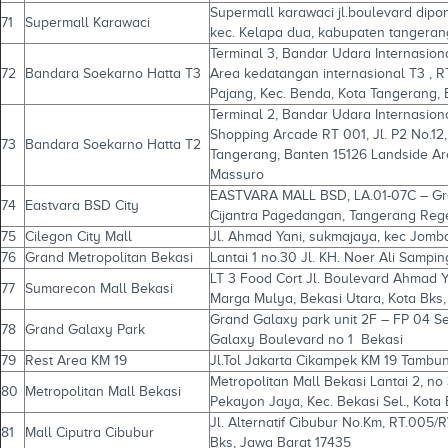
Supermall karawaci jl.boulevard dipo
71
Supermall Karawaci
kec. Kelapa dua, kabupaten tangeran
Terminal 3, Bandar Udara Internasion
72
Bandara Soekarno Hatta T3
Area kedatangan internasional T3 , RT
Pajang, Kec. Benda, Kota Tangerang, 
Terminal 2, Bandar Udara Internasio
Shopping Arcade RT 001, Jl. P2 No.12
73
Bandara Soekarno Hatta T2
Tangerang, Banten 15126 Landside Ar
Massuro
EASTVARA MALL BSD, LA.01-07C – Gro
74
Eastvara BSD City
Cijantra Pagedangan, Tangerang Reg
75
Cilegon City Mall
Jl. Ahmad Yani, sukmajaya, kec Jomb
76
Grand Metropolitan Bekasi
Lantai 1 no.30 Jl. KH. Noer Ali Sampin
LT 3 Food Cort Jl. Boulevard Ahmad 
77
Sumarecon Mall Bekasi
Marga Mulya, Bekasi Utara, Kota Bks,
Grand Galaxy park unit 2F – FP 04 S
78
Grand Galaxy Park
Galaxy Boulevard no 1 Bekasi
79
Rest Area KM 19
Jl.Tol Jakarta Cikampek KM 19 Tambu
Metropolitan Mall Bekasi Lantai 2, no 
80
Metropolitan Mall Bekasi
Pekayon Jaya, Kec. Bekasi Sel., Kota 
Jl. Alternatif Cibubur No.Km, RT.005/R
81
Mall Ciputra Cibubur
Bks, Jawa Barat 17435