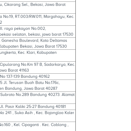
u, Cikarang Sel., Bekasi, Jawa Barat
da No.19, RT.003/RW.011, Margahayu, Kec.
12
 Jl. raya pekayon No.002,
 selatan, bekasi, jawa barat 17530
Jl Ganesha Boulevard, Kota Deltamas
,Kabupaten Bekasi, Jawa Barat 17530
ungkerta, Kec. Klari, Kabupaten
 Cipularang No.Km 97 B, Sadarkarya, Kec.
awa Barat 41163
di No 137-139 Bandung 40162
5 Jl. Terusan Buah Batu No.176c,
ten Bandung, Jawa Barat 40287
t Subroto No.289 Bandung 40273. Alamat
Jl. Pasir Kaliki 25-27 Bandung 40181
a No 241 , Suka Asih , Kec. Bojongloa Kaler
o.160 , Kel. Cipaganti . Kec. Coblong ,