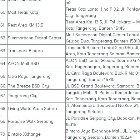
m2
Teras Kota Lantai 1 no P 02. Jl. Pahl
60
Mall Teras Kota
City .Tangerang
Rest Area Km. 13,5, Jl. Tol Jakarta –
61
Rest Area KM 13,5
Kota Tangerang, Banten 15145
Mall Sumarecon Digital Center Lantai
62
Summarecon Digital Center
Kelapa Dua, Tangerang, Banten 1581
Transpark Bintaro Lantai 2 no 05a. Jl. 
63
Transpark Bintaro
Aren, Kota Tangerang Selatan, Bante
AEON BSD lantai Ground floor no G-4
64
AEON Mall BSD
Kec. Pagedangan, Tangerang, Banten
Jl. Citra Raya Boulevard Blok R No.01
65
Citra Raya Tangerang
Tangerang, Banten 15710
66
The Breeze BSD City
Jl. BSD Grand Boulevard, Sampora, B
Tangcity Mall, Jl. Perintis Kemerdeka
67
Tangerang City
Kec. Tangerang, Kota Tangerang, Bant
Jl. Alam Sutera Boulevard No.Kav. 21
68
Living World Alam Sutera
Tangerang Selatan
Jl. Paradise Serpong City, Babakan, 
69
Paradise Walk Serpong
15315
Bintaro Jaya Exchange Mall, JL. Ling
70
Bintaro Xchange
Tangerang Selatan, Banten 15224