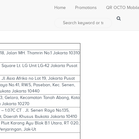
Home
Promotions
QR OCTO Mobil
I-18, Jalan MH. Thamrin No.1 Jakarta 10310
 Square Lt. LG Unit LG-42 Jakarta Pusat
Jl Asia Afrika no Lot 19, Jakarta Pusat
aya No.41, RW.5, Paseban, Kec. Senen,
bukota Jakarta 10440
W.3, Gelora, Kecamatan Tanah Abang, Kota
a Jakarta 10270
 – 1.07C CT . Jl. Senen Raya No.135,
t, Daerah Khusus Ibukota Jakarta 10410
 Pluit Karang Ayu Blok B.1 Utara, RT 020,
enjaringan, Jak-Ut