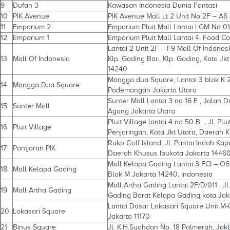
9
Dufan 3
Kawasan Indonesia Dunia Fantasi
10
PIK Avenue
PIK Avenue Mall Lt 2 Unit No 2F – A6
11
Emporium 2
Emporium Pluit Mall Lantai LGM No 01
12
Emporium 1
Emporium Pluit Mall Lantai 4, Food Co
Lantai 2 Unit 2F – F9 Mall Of Indonesi
13
Mall Of Indonesia
Klp. Gading Bar., Klp. Gading, Kota J
14240
Mangga dua Square, Lantai 3 blok K 
14
Mangga Dua Square
Pademangan Jakarta Utara
Sunter Mall Lantai 3 no 16 E , Jalan 
15
Sunter Mall
Agung Jakarta Utara
Pluit Village lantai 4 no 50 B , Jl. Plu
16
Pluit Village
Penjaringan, Kota Jkt Utara, Daerah 
Ruko Golf Island, Jl. Pantai Indah Ka
17
Pantjoran PIK
Daerah Khusus Ibukota Jakarta 1446
Mall Kelapa Gading Lantai 3 FCI – O
18
Mall Kelapa Gading
Blok M Jakarta 14240, Indonesia
Mall Artha Gading Lantai 2F/D/011 , Jl
19
Mall Artha Gading
Gading Barat Kelapa Gading kota Jak
Lantai Dasar Lokasari Square Unit M
20
Lokasari Square
Jakarta 11170
21
Binus Square
Jl. K.H.Syahdan No. 18 Palmerah, Jak