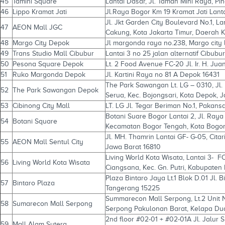
45
Tamini Square
Lantai Dasar, Jl. Taman Mini Raya, Pi
46
Lippo Kramat Jati
Jl.Raya Bogor Km 19 Kramat Jati Lanta
Jl. Jkt Garden City Boulevard No.1, La
47
AEON Mall JGC
Cakung, Kota Jakarta Timur, Daerah K
48
Margo City Depok
Jl margonda raya no.238, Margo city l
49
Trans Studio Mall Cibubur
Lantai 3 no 25 jalan alternatif Cibub
50
Pesona Square Depok
Lt. 2 Food Avenue FC-20 Jl. Ir. H. Ju
51
Ruko Margonda Depok
Jl. Kartini Raya no 81 A Depok 16431
The Park Sawangan Lt. LG – 0310, Jl.
52
The Park Sawangan Depok
Serua, Kec. Bojongsari, Kota Depok, 
53
Cibinong City Mall
LT. LG Jl. Tegar Beriman No.1, Pakans
Botani Suare Bogor Lantai 2, Jl. Raya
54
Botani Square
Kecamatan Bogor Tengah, Kota Bogor,
Jl. MH. Thamrin Lantai GF- G-05, Cit
55
AEON Mall Sentul City
Jawa Barat 16810
Living World Kota Wisata, Lantai 3- FC
56
Living World Kota Wisata
Ciangsana, Kec. Gn. Putri, Kabupaten
Plaza Bintaro Jaya Lt.1 Blok D.01 Jl. B
57
Bintaro Plaza
Tangerang 15225
Summarecon Mall Serpong, Lt.2 Unit 
58
Sumarecon Mall Serpong
Serpong Pakulonan Barat, Kelapa Du
2nd floor #02-01 + #02-01A Jl. Jalur 
59
Mall Alam Sutera