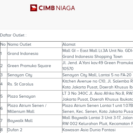
Shihlin
Daftar Outlet :
No
Nama Outlet
Alamat
Mall GI – East Mall Lt.3A Unit No. GD
1
Grand Indonesia
Grand Indonesia Shopping Town
Jl. Jend. A.Yani kav.49 Green Pramuka
2
Green Pramuka Square
10570
3
Senayan City
Senayan City Mall, Lantai 5 no FA-20 .
Kitchen Avenue no C10, Jl. Salemba R
4
Rs. St Carolus
Kota Jakarta Pusat, Daerah Khusus I
LT 3 No 340C Jl. Asia Afrika No.8, R
5
Plaza Senayan
Jakarta Pusat, Daerah Khusus Ibukot
Plaza Atrium Senen /
Plaza Atrium Senen Lantai 1 unit 1.07B
6
Millenium Mall
Senen, Kec. Senen, Kota Jakarta Pusa
Mall Baywalk Lantai 3 Unit 3-17, Jalan
7
Baywalk Mall
RW 002 Kelurahan Pluit, Kecamatan P
8
Dufan 2
Kawasan Asia Dunia Fantasi