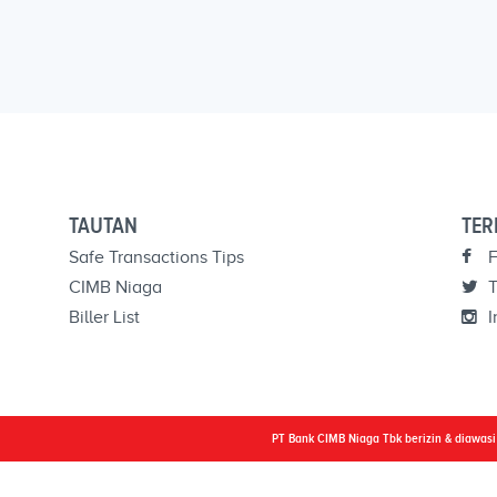
TAUTAN
TER
Safe Transactions Tips
F
CIMB Niaga
T
Biller List
I
PT Bank CIMB Niaga Tbk berizin & diawas