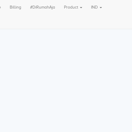
e
Billing
#DiRumahAja
Product
IND