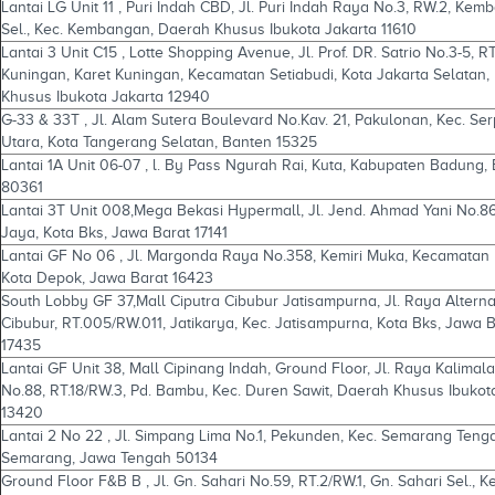
Lantai LG Unit 11 , Puri Indah CBD, Jl. Puri Indah Raya No.3, RW.2, Ke
Sel., Kec. Kembangan, Daerah Khusus Ibukota Jakarta 11610
Lantai 3 Unit C15 , Lotte Shopping Avenue, Jl. Prof. DR. Satrio No.3-5, RT
Kuningan, Karet Kuningan, Kecamatan Setiabudi, Kota Jakarta Selatan,
Khusus Ibukota Jakarta 12940
G-33 & 33T , Jl. Alam Sutera Boulevard No.Kav. 21, Pakulonan, Kec. Se
Utara, Kota Tangerang Selatan, Banten 15325
Lantai 1A Unit 06-07 , l. By Pass Ngurah Rai, Kuta, Kabupaten Badung, 
80361
Lantai 3T Unit 008,Mega Bekasi Hypermall, Jl. Jend. Ahmad Yani No.8
Jaya, Kota Bks, Jawa Barat 17141
Lantai GF No 06 , Jl. Margonda Raya No.358, Kemiri Muka, Kecamatan B
Kota Depok, Jawa Barat 16423
South Lobby GF 37,Mall Ciputra Cibubur Jatisampurna, Jl. Raya Alterna
Cibubur, RT.005/RW.011, Jatikarya, Kec. Jatisampurna, Kota Bks, Jawa 
17435
Lantai GF Unit 38, Mall Cipinang Indah, Ground Floor, Jl. Raya Kalimal
No.88, RT.18/RW.3, Pd. Bambu, Kec. Duren Sawit, Daerah Khusus Ibukot
13420
Lantai 2 No 22 , Jl. Simpang Lima No.1, Pekunden, Kec. Semarang Teng
Semarang, Jawa Tengah 50134
Ground Floor F&B B , Jl. Gn. Sahari No.59, RT.2/RW.1, Gn. Sahari Sel., Ke