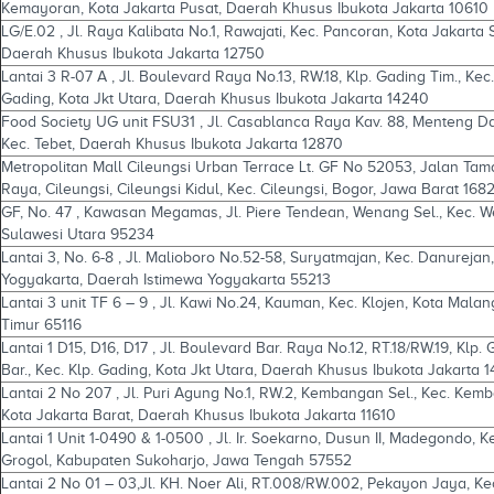
Kemayoran, Kota Jakarta Pusat, Daerah Khusus Ibukota Jakarta 10610
LG/E.02 , Jl. Raya Kalibata No.1, Rawajati, Kec. Pancoran, Kota Jakarta 
Daerah Khusus Ibukota Jakarta 12750
Lantai 3 R-07 A , Jl. Boulevard Raya No.13, RW.18, Klp. Gading Tim., Kec.
Gading, Kota Jkt Utara, Daerah Khusus Ibukota Jakarta 14240
Food Society UG unit FSU31 , Jl. Casablanca Raya Kav. 88, Menteng D
Kec. Tebet, Daerah Khusus Ibukota Jakarta 12870
Metropolitan Mall Cileungsi Urban Terrace Lt. GF No 52053, Jalan Ta
Raya, Cileungsi, Cileungsi Kidul, Kec. Cileungsi, Bogor, Jawa Barat 168
GF, No. 47 , Kawasan Megamas, Jl. Piere Tendean, Wenang Sel., Kec. 
Sulawesi Utara 95234
Lantai 3, No. 6-8 , Jl. Malioboro No.52-58, Suryatmajan, Kec. Danurejan
Yogyakarta, Daerah Istimewa Yogyakarta 55213
Lantai 3 unit TF 6 – 9 , Jl. Kawi No.24, Kauman, Kec. Klojen, Kota Mala
Timur 65116
Lantai 1 D15, D16, D17 , Jl. Boulevard Bar. Raya No.12, RT.18/RW.19, Klp.
Bar., Kec. Klp. Gading, Kota Jkt Utara, Daerah Khusus Ibukota Jakarta 
Lantai 2 No 207 , Jl. Puri Agung No.1, RW.2, Kembangan Sel., Kec. Kem
Kota Jakarta Barat, Daerah Khusus Ibukota Jakarta 11610
Lantai 1 Unit 1-0490 & 1-0500 , Jl. Ir. Soekarno, Dusun II, Madegondo, K
Grogol, Kabupaten Sukoharjo, Jawa Tengah 57552
Lantai 2 No 01 – 03,Jl. KH. Noer Ali, RT.008/RW.002, Pekayon Jaya, Ke