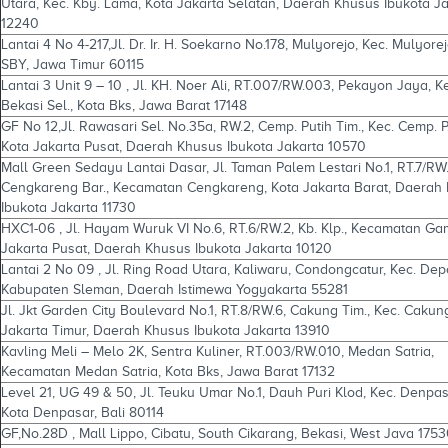
Utara, Kec. Kby. Lama, Kota Jakarta Selatan, Daerah Khusus Ibukota J
12240
Lantai 4 No 4-217,Jl. Dr. Ir. H. Soekarno No.178, Mulyorejo, Kec. Mulyorej
SBY, Jawa Timur 60115
Lantai 3 Unit 9 – 10 , Jl. KH. Noer Ali, RT.007/RW.003, Pekayon Jaya, K
Bekasi Sel., Kota Bks, Jawa Barat 17148
GF No 12,Jl. Rawasari Sel. No.35a, RW.2, Cemp. Putih Tim., Kec. Cemp. P
Kota Jakarta Pusat, Daerah Khusus Ibukota Jakarta 10570
Mall Green Sedayu Lantai Dasar, Jl. Taman Palem Lestari No.1, RT.7/RW.
Cengkareng Bar., Kecamatan Cengkareng, Kota Jakarta Barat, Daerah
Ibukota Jakarta 11730
HXC1-06 , Jl. Hayam Wuruk VI No.6, RT.6/RW.2, Kb. Klp., Kecamatan Gam
Jakarta Pusat, Daerah Khusus Ibukota Jakarta 10120
Lantai 2 No 09 , Jl. Ring Road Utara, Kaliwaru, Condongcatur, Kec. Dep
Kabupaten Sleman, Daerah Istimewa Yogyakarta 55281
Jl. Jkt Garden City Boulevard No.1, RT.8/RW.6, Cakung Tim., Kec. Cakun
Jakarta Timur, Daerah Khusus Ibukota Jakarta 13910
Kavling Meli – Melo 2K, Sentra Kuliner, RT.003/RW.010, Medan Satria,
Kecamatan Medan Satria, Kota Bks, Jawa Barat 17132
Level 21, UG 49 & 50, Jl. Teuku Umar No.1, Dauh Puri Klod, Kec. Denpas
Kota Denpasar, Bali 80114
GF,No.28D , Mall Lippo, Cibatu, South Cikarang, Bekasi, West Java 175