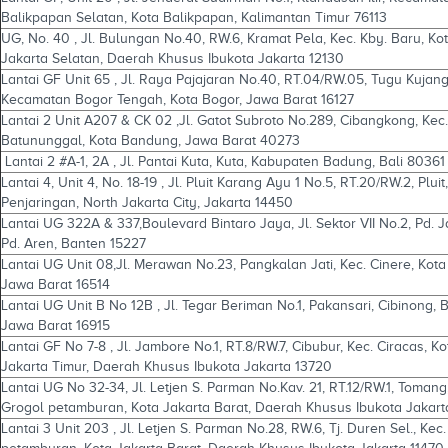
Balikpapan Selatan, Kota Balikpapan, Kalimantan Timur 76113
UG, No. 40 , Jl. Bulungan No.40, RW.6, Kramat Pela, Kec. Kby. Baru, Ko
Jakarta Selatan, Daerah Khusus Ibukota Jakarta 12130
Lantai GF Unit 65 , Jl. Raya Pajajaran No.40, RT.04/RW.05, Tugu Kujang
Kecamatan Bogor Tengah, Kota Bogor, Jawa Barat 16127
Lantai 2 Unit A207 & CK 02 ,Jl. Gatot Subroto No.289, Cibangkong, Kec.
Batununggal, Kota Bandung, Jawa Barat 40273
Lantai 2 #A-1, 2A , Jl. Pantai Kuta, Kuta, Kabupaten Badung, Bali 80361
Lantai 4, Unit 4, No. 18-19 , Jl. Pluit Karang Ayu 1 No.5, RT.20/RW.2, Pluit,
Penjaringan, North Jakarta City, Jakarta 14450
Lantai UG 322A & 337,Boulevard Bintaro Jaya, Jl. Sektor VII No.2, Pd. J
Pd. Aren, Banten 15227
Lantai UG Unit 08,Jl. Merawan No.23, Pangkalan Jati, Kec. Cinere, Kot
Jawa Barat 16514
Lantai UG Unit B No 12B , Jl. Tegar Beriman No.1, Pakansari, Cibinong, 
Jawa Barat 16915
Lantai GF No 7-8 , Jl. Jambore No.1, RT.8/RW.7, Cibubur, Kec. Ciracas, Ko
Jakarta Timur, Daerah Khusus Ibukota Jakarta 13720
Lantai UG No 32-34, Jl. Letjen S. Parman No.Kav. 21, RT.12/RW.1, Tomang
Grogol petamburan, Kota Jakarta Barat, Daerah Khusus Ibukota Jakart
Lantai 3 Unit 203 , Jl. Letjen S. Parman No.28, RW.6, Tj. Duren Sel., Kec