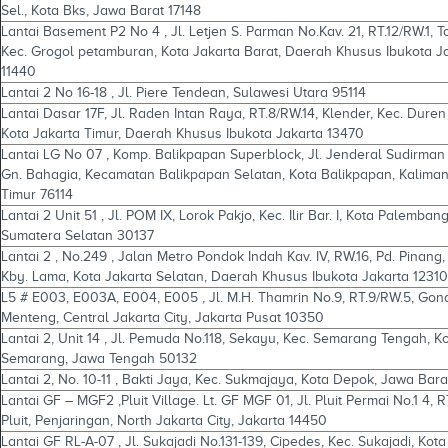
Sel., Kota Bks, Jawa Barat 17148
Lantai Basement P2 No 4 , Jl. Letjen S. Parman No.Kav. 21, RT.12/RW.1, 
Kec. Grogol petamburan, Kota Jakarta Barat, Daerah Khusus Ibukota J
11440
Lantai 2 No 16-18 , Jl. Piere Tendean, Sulawesi Utara 95114
Lantai Dasar 17F, Jl. Raden Intan Raya, RT.8/RW.14, Klender, Kec. Duren
Kota Jakarta Timur, Daerah Khusus Ibukota Jakarta 13470
Lantai LG No 07 , Komp. Balikpapan Superblock, Jl. Jenderal Sudirman
Gn. Bahagia, Kecamatan Balikpapan Selatan, Kota Balikpapan, Kalima
Timur 76114
Lantai 2 Unit 51 , Jl. POM IX, Lorok Pakjo, Kec. Ilir Bar. I, Kota Palembang
Sumatera Selatan 30137
Lantai 2 , No.249 , Jalan Metro Pondok Indah Kav. IV, RW.16, Pd. Pinang,
Kby. Lama, Kota Jakarta Selatan, Daerah Khusus Ibukota Jakarta 12310
L5 # E003, E003A, E004, E005 , Jl. M.H. Thamrin No.9, RT.9/RW.5, Gon
Menteng, Central Jakarta City, Jakarta Pusat 10350
Lantai 2, Unit 14 , Jl. Pemuda No.118, Sekayu, Kec. Semarang Tengah, K
Semarang, Jawa Tengah 50132
Lantai 2, No. 10-11 , Bakti Jaya, Kec. Sukmajaya, Kota Depok, Jawa Bara
Lantai GF – MGF2 ,Pluit Village. Lt. GF MGF 01, Jl. Pluit Permai No.1 4, R
Pluit, Penjaringan, North Jakarta City, Jakarta 14450
Lantai GF RL-A-07 , Jl. Sukajadi No.131-139, Cipedes, Kec. Sukajadi, Kota