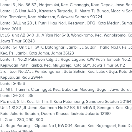
Lantai 3 , No. 36-37 , Harjamukti, Kec. Cimanggis, Kota Depok, Jawa Ba
Lantai LG Unit A-49 , Kawasan Terpadu, Jl. Metro Tj. Bunga, Maccini So
Kec. Tamalate, Kota Makassar, Sulawesi Selatan 90224
Lantai 3A,Unit 28 , l. Putri Hijau No.1, Kesawan, OPQ, Kota Medan, Suma
Utara 20111
Lt LG unit AB 3-10 ,Jl. A Yani No.16-18, Wonokromo, Kec. Wonokromo, K
Jawa Timur 60243
Lantai GF Unit DH ,WTC Batanghari Jambi, Jl. Sultan Thaha No.17, Ps. J
Kec. Ps. Jambi, Kota Jambi, Jambi 36123
Lantai 1 , No.21,Pakuwon City, Jl. Raya Laguna KJW Putih Tambak No.2,
Kejawaan Putih Tamba, Kec. Mulyorejo, Kota SBY, Jawa Timur 60112
3rd,Floor No.27,Jl. Pembangunan, Batu Selicin, Kec. Lubuk Baja, Kota B
Kepulauan Riau 29444
Lantai G 45 B
Jl. MH. Thamrin, Citaringgul, Kec. Babakan Madang, Bogor, Jawa Barat
Lantai GF 33 – 35
Ptc mall, 8 Ilir, Kec. Ilir Tim. II, Kota Palembang, Sumatera Selatan 30164
Unit 1-81,82 ,Jl. Jend. Sudirman No.52-53, RT.5/RW.3, Senayan, Kec. Kby
Kota Jakarta Selatan, Daerah Khusus Ibukota Jakarta 12190
Lt G unit 280, 290, 300
Jl. Raya Parung – Ciputat No.1, RW.004, Serua, Kec. Bojongsari, Kota D
Jawa Barat 16555