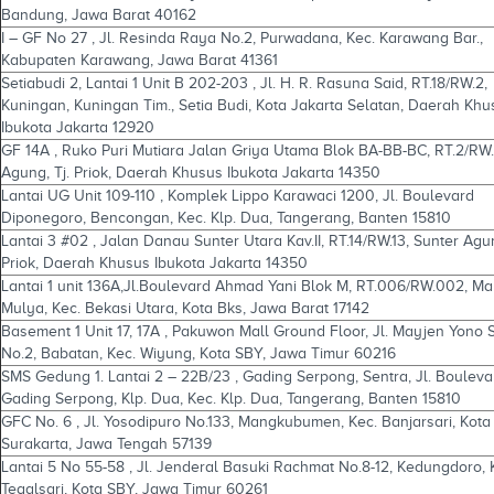
Bandung, Jawa Barat 40162
I – GF No 27 , Jl. Resinda Raya No.2, Purwadana, Kec. Karawang Bar.,
Kabupaten Karawang, Jawa Barat 41361
Setiabudi 2, Lantai 1 Unit B 202-203 , Jl. H. R. Rasuna Said, RT.18/RW.2,
Kuningan, Kuningan Tim., Setia Budi, Kota Jakarta Selatan, Daerah Khu
Ibukota Jakarta 12920
GF 14A , Ruko Puri Mutiara Jalan Griya Utama Blok BA-BB-BC, RT.2/RW.
Agung, Tj. Priok, Daerah Khusus Ibukota Jakarta 14350
Lantai UG Unit 109-110 , Komplek Lippo Karawaci 1200, Jl. Boulevard
Diponegoro, Bencongan, Kec. Klp. Dua, Tangerang, Banten 15810
Lantai 3 #02 , Jalan Danau Sunter Utara Kav.II, RT.14/RW.13, Sunter Agun
Priok, Daerah Khusus Ibukota Jakarta 14350
Lantai 1 unit 136A,Jl.Boulevard Ahmad Yani Blok M, RT.006/RW.002, M
Mulya, Kec. Bekasi Utara, Kota Bks, Jawa Barat 17142
Basement 1 Unit 17, 17A , Pakuwon Mall Ground Floor, Jl. Mayjen Yono
No.2, Babatan, Kec. Wiyung, Kota SBY, Jawa Timur 60216
SMS Gedung 1. Lantai 2 – 22B/23 , Gading Serpong, Sentra, Jl. Boulev
Gading Serpong, Klp. Dua, Kec. Klp. Dua, Tangerang, Banten 15810
GFC No. 6 , Jl. Yosodipuro No.133, Mangkubumen, Kec. Banjarsari, Kota
Surakarta, Jawa Tengah 57139
Lantai 5 No 55-58 , Jl. Jenderal Basuki Rachmat No.8-12, Kedungdoro, 
Tegalsari, Kota SBY, Jawa Timur 60261