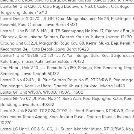
petamburan, Kota Jakarta Barat, Daerah Khusus Ibukota Jakarta 11470
Lantai GF Unit C26, Jl. Citra Raya Boulevard No.01, Ciakar, CitraRaya,
Tangerang, Banten 15710
Lantai Dasar G 0270 , Jl. DR. Cipto Mangunkusumo No.26, Pekiringan, 
Kesambi, Kota Cirebon, Jawa Barat 45131
Lantai 1, Unit B 146 & 148 , Jl. TB Simatupang No.Kav. 17, Cilandak Bar., 
Cilandak, Kota Jakarta Selatan, Daerah Khusus Ibukota Jakarta 12430
Ground Unit G.32,Jl. Margonda Raya Kav. 88, Kemiri Muka, Beji, Kemiri
Kecamatan Beji, Kota Depok, Jawa Barat 16423
Lantai 1, Unit 1/B7,B8,T20,T21 , Jl. A. Yani, Sungai Baru, Kec. Banjarmasi
Kota Banjarmasin, Kalimantan Selatan 70122
2nd Floor , Unit 2-10 , Jl. Pemuda No.150, Sekayu, Kec. Semarang Teng
Semarang, Jawa Tengah 50132
Lantai 2 No 42-43 , Jl. Pluit Selatan Raya No.15, RT.23/RW.8, Penjaringa
Penjaringan, Kota Jkt Utara, Daerah Khusus Ibukota Jakarta 14440
Lantai GF Unit W150A, W150B, T150A, T150B
Lantai GF No 07 ,Jl. Peta No.241, Suka Asih, Kec. Bojongloa Kaler, Kota
Bandung, Jawa Barat 40232
Lantai 2 Unit F2#02, T02,02A,OT02, Jl. Jend. Sudirman, RT.1/RW.3, Gelo
Kecamatan Tanah Abang, Kota Jakarta Pusat, Daerah Khusus Ibukota J
10270
Lantai LG Unit L 06 & SL 06, Jl. Sultan Iskandar Muda, RT.10/RW.6, Kby