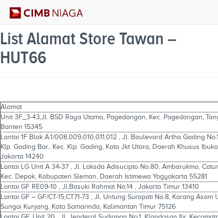
List Alamat Store Tawan –
HUT66
Alamat
Unit 3F_3-43,Jl. BSD Raya Utama, Pagedangan, Kec. Pagedangan, Tan
Banten 15345
Lantai 1F Blok A.1/008,009,010,011,012 , Jl. Boulevard Artha Gading No.1
Klp. Gading Bar., Kec. Klp. Gading, Kota Jkt Utara, Daerah Khusus Ibuko
Jakarta 14240
Lantai LG Unit A 34-37 , Jl. Laksda Adisucipto No.80, Ambarukmo, Catu
Kec. Depok, Kabupaten Sleman, Daerah Istimewa Yogyakarta 55281
Lantai GF RE09-10 , Jl.Basuki Rahmat No.14 , Jakarta Timur 13410
Lantai GF – GF/CT-15,CT71-73 , Jl. Untung Suropati No.8, Karang Asam U
Sungai Kunjang, Kota Samarinda, Kalimantan Timur 75126
Lantai GF, Unit 20 , Jl. Jenderal Sudirman No.1, Klandasan Ilir, Kecamat