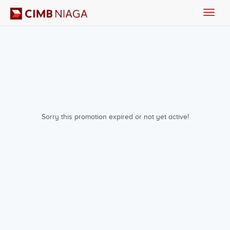
Toggle
naviga
Sorry this promotion expired or not yet active!