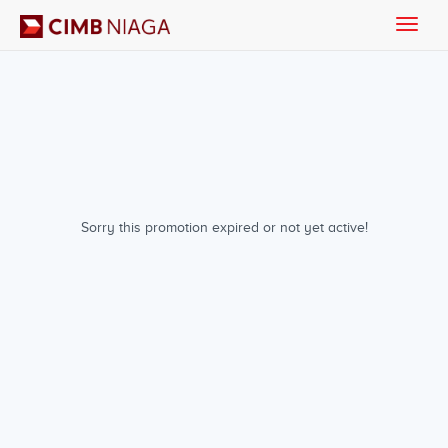
Toggle
naviga
Sorry this promotion expired or not yet active!