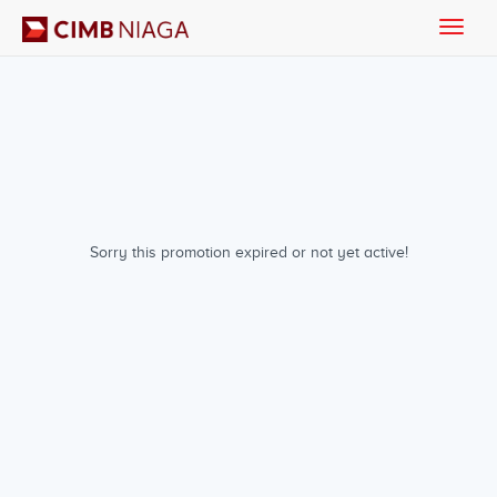
Toggle
naviga
Sorry this promotion expired or not yet active!