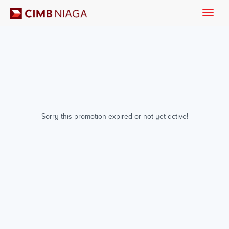
Toggle
naviga
Sorry this promotion expired or not yet active!