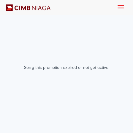
Toggle
naviga
Sorry this promotion expired or not yet active!