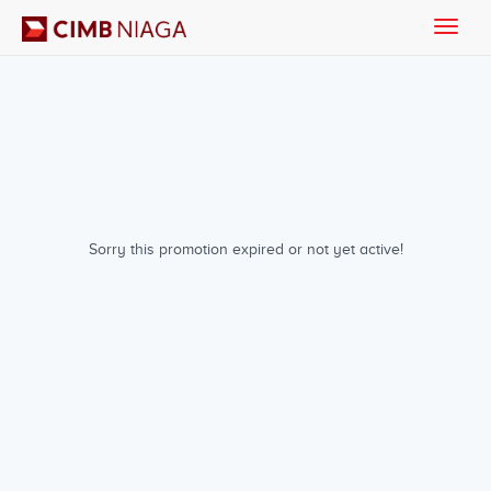
Toggle
naviga
Sorry this promotion expired or not yet active!