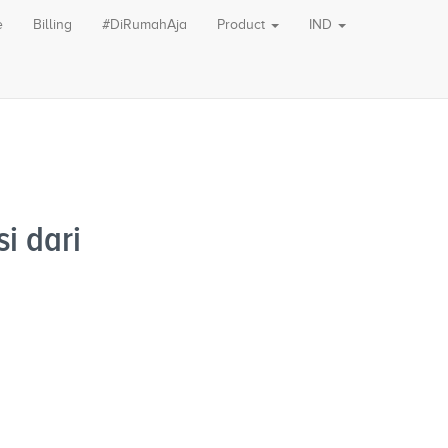
e
Billing
#DiRumahAja
Product
IND
i dari