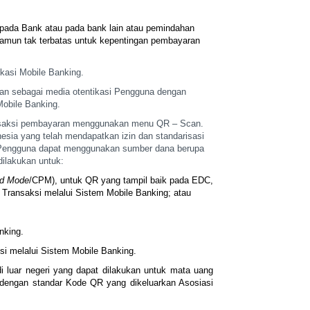
 pada Bank atau
pada bank lain atau pemindahan
amun tak terbatas untuk kepentingan pembayaran
kasi Mobile
Banking.
kan
sebagai media otentikasi Pengguna dengan
Mobile Banking.
aksi pembayaran
menggunakan menu QR – Scan.
nesia yang telah mendapatkan izin dan standarisasi
 Pengguna dapat menggunakan
sumber dana berupa
ilakukan untuk:
ed Mode
/CPM), untuk
QR yang tampil baik pada EDC,
 Transaksi melalui Sistem Mobile Banking; atau
nking.
si melalui Sistem
Mobile Banking.
 luar negeri
yang dapat dilakukan untuk mata uang
 dengan standar Kode QR yang dikeluarkan Asosiasi