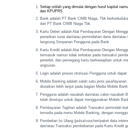
Setiap istilah yang dimulai dengan huruf kapital namu
dan KPUPRS.
Bank adalah PT Bank CIMB Niaga, Tbk berkedudukan
dari PT Bank CIMB Niaga Tbk.
Kartu Debet adalah Alat Pembayaran Dengan Mengg
penarikan tunai dan/atau pemindahan dana
dan/atau 
langsung
Simpanan Pengguna pada Bank.
Kartu Kredit adalah Alat Pembayaran Dengan Mengg
termasuk namun tidak terbatas pada transaksi
pembel
penerbit, dan
pemegang kartu berkewajiban untuk m
angsuran.
Login adalah proses otorisasi Pengguna untuk dapa
Mobile Banking adalah salah satu jenis jasa/layanan
diuraikan lebih lanjut pada
bagian Media Mobile Bank
Pengguna adalah nasabah dan/atau calon nasabah B
telah disetujui untuk dapat
menggunakan Mobile Banki
Pembayaran Tagihan adalah Transaksi pemindah buk
tersedia pada menu Mobile Banking,
dengan menggun
Pembelian Isi Ulang (pulsa/voucher/paket data intern
dan/atau Transaksi pembebanan pada
Kartu Kredit g