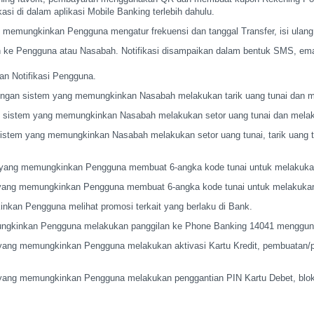
kasi di dalam
aplikasi Mobile Banking terlebih dahulu.
ng memungkinkan
Pengguna mengatur frekuensi dan tanggal Transfer, isi ulang
an ke Pengguna atau
Nasabah. Notifikasi disampaikan dalam bentuk SMS, emai
an Notifikasi
Pengguna.
engan sistem yang
memungkinkan Nasabah melakukan tarik uang tunai dan m
 sistem yang
memungkinkan Nasabah melakukan setor uang tunai dan melak
sistem yang
memungkinkan Nasabah melakukan setor uang tunai, tarik uang tu
ng yang memungkinkan
Pengguna membuat 6-angka kode tunai untuk melakuka
g yang memungkinkan
Pengguna membuat 6-angka kode tunai untuk melakukan
kinkan Pengguna melihat
promosi terkait yang berlaku di Bank.
mungkinkan Pengguna
melakukan panggilan ke Phone Banking 14041 menggun
g yang memungkinkan
Pengguna melakukan aktivasi Kartu Kredit, pembuatan/
g yang memungkinkan
Pengguna melakukan penggantian PIN Kartu Debet, bloki