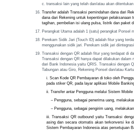
transaksi lain yang telah dan/atau akan ditentuka
Transfer adalah Transaksi pemindahan dana dari Re
dana dari Rekening untuk kepentingan
pelaksanaan t
tagihan, pembelian isi ulang pulsa, listrik dan paket d
Perangkat Utama adalah 1 (satu) perangkat Ponsel 
Perekam Sidik Jari (Touch ID) adalah fitur yang terd
menggunakan sidik jari. Perekam
sidik jari diintegr
Transaksi dengan QR adalah fitur yang terdapat di 
Transaksi dengan QR hanya dapat dilakukan
dalam m
dari Bank
Indonesia yaitu QRIS. Transaksi dengan 
Tabungan atau Giro, Rekening Ponsel dan/atau Kartu
i. Scan Kode QR Pembayaran di toko oleh Penggu
pada stiker QR, pada layar aplikasi
Mobile Banking
ii. Transfer antar Pengguna melalui Sistem Mobil
– Pengguna, sebagai penerima uang, melakuk
– Pengguna, sebagai pengirim uang, melakuka
iii. Transaksi QR outbound yaitu Transaksi den
asing dan secara otomatis akan
terkonversi ke 
Sistem
Pembayaran Indonesia atas persetujuan B