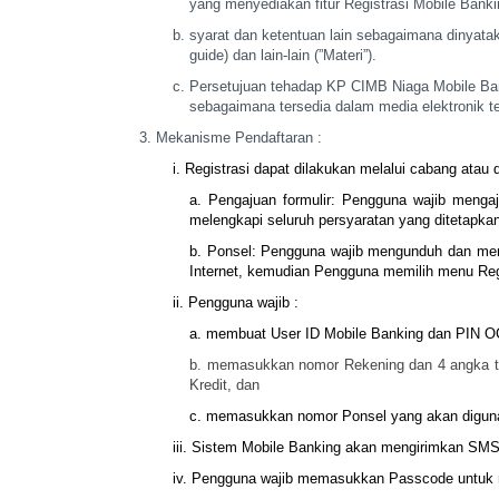
yang
menyediakan fitur Registrasi Mobile Banki
syarat dan ketentuan lain sebagaimana dinyata
guide) dan lain-lain (”Materi”).
Persetujuan tehadap KP CIMB Niaga Mobile Ba
sebagaimana
tersedia dalam media elektronik te
Mekanisme Pendaftaran :
i. Registrasi dapat dilakukan melalui cabang atau 
a. Pengajuan formulir: Pengguna wajib meng
melengkapi seluruh
persyaratan yang ditetapkan
b. Ponsel: Pengguna wajib mengunduh dan me
Internet, kemudian
Pengguna memilih menu Regis
ii. Pengguna wajib :
a. membuat User ID Mobile Banking dan PIN O
b. memasukkan nomor Rekening dan 4 angka te
Kredit, dan
c. memasukkan nomor Ponsel yang akan digun
iii. Sistem Mobile Banking akan mengirimkan SMS
iv. Pengguna wajib memasukkan Passcode untuk 