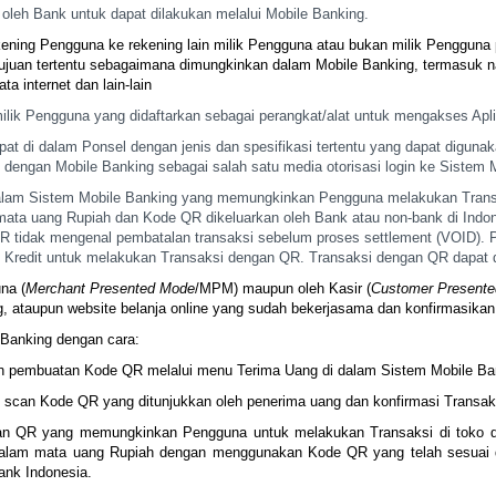
n oleh Bank untuk
dapat dilakukan melalui Mobile Banking.
kening Pengguna ke
rekening lain milik Pengguna atau bukan milik Pengguna
ujuan tertentu sebagaimana dimungkinkan dalam Mobile
Banking, termasuk n
ata internet
dan lain-lain
milik Pengguna yang
didaftarkan sebagai perangkat/alat untuk mengakses Apli
apat di dalam
Ponsel dengan jenis dan spesifikasi tertentu yang dapat diguna
asi dengan Mobile Banking sebagai salah satu media
otorisasi login ke Sistem 
dalam Sistem Mobile
Banking yang memungkinkan Pengguna melakukan Trans
ata uang Rupiah dan Kode QR dikeluarkan oleh Bank atau non-bank
di Indo
QR tidak mengenal pembatalan
transaksi sebelum proses settlement (VOID).
Kredit untuk melakukan Transaksi dengan QR. Transaksi dengan QR dapat
d
na (
Merchant Presented Mode
/MPM) maupun oleh Kasir (
Customer Present
, ataupun website belanja online yang sudah bekerjasama
dan konfirmasikan
e Banking dengan
cara:
an pembuatan Kode QR
melalui menu Terima Uang di dalam Sistem Mobile Ba
n scan Kode QR yang
ditunjukkan oleh penerima uang dan konfirmasi Transak
gan QR yang
memungkinkan Pengguna untuk melakukan Transaksi di toko di
dalam mata uang Rupiah dengan menggunakan Kode QR yang
telah sesuai
ank Indonesia.