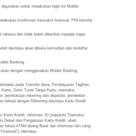
 digunakan untuk
melakukan login ke Mobile
melakukan
konfirmasi transaksi finansial. PIN bersifat
t rahasia dan
tidak boleh diberikan kepada siapa
telah dan/atau
akan dibuka kemudian dan terdaftar
Mobile Banking.
akukan dengan
menggunakan Mobile Banking,
terbatas
pada Transfer dana, Pembayaran Tagihan,
a Kartu, Setor Tunai Tanpa Kartu,
transaksi
her, pembukaan
rekening dan deposito, pembelian
in terkait dengan Rekening dan/atau Kartu Kredit
an Kartu
Kredit, informasi 10 (sepuluh) Transaksi
tu Debet dan Pengaturan Kartu Kredit,
ubah
asi
lokasi ATM/cabang Bank dan informasi lain yang
Finansial”); dan/atau