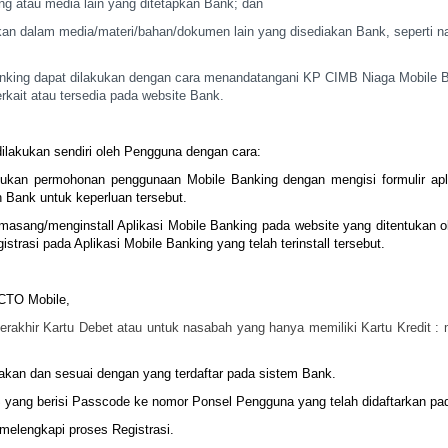
ng atau media lain
yang ditetapkan Bank; dan
kan dalam
media/materi/bahan/dokumen lain yang disediakan Bank,
seperti n
nking dapat
dilakukan dengan cara menandatangani KP CIMB Niaga Mobile
B
rkait atau tersedia pada
website Bank.
dilakukan
sendiri oleh Pengguna dengan cara:
ajukan permohonan
penggunaan Mobile Banking dengan mengisi formulir apl
 Bank untuk keperluan tersebut.
masang/menginstall
Aplikasi Mobile Banking pada website yang ditentukan 
trasi pada Aplikasi Mobile Banking yang
telah terinstall tersebut.
CTO Mobile,
rakhir Kartu Debet
atau untuk nasabah yang hanya memiliki Kartu Kredit 
akan dan sesuai dengan
yang terdaftar pada sistem Bank.
 yang berisi
Passcode ke nomor Ponsel Pengguna yang telah didaftarkan pa
melengkapi proses
Registrasi.