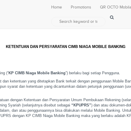
Home
Promotions
QR OCTO Mobil
KETENTUAN DAN PERSYARATAN CIMB NIAGA MOBILE BANKING
ng (“
KP CIMB Niaga Mobile Banking
”) berlaku bagi setiap Pengguna.
t dan ketentuan yang
ditetapkan Bank terkait dengan penggunaan Mobile Ba
pun syarat dan ketentuan yang dicantumkan dalam petunjuk
penggunaan (use
atuan dengan Ketentuan
dan Persyaratan Umum Pembukaan Rekening (selanj
g Syariah (selanjutnya disebut sebagai
“KPUPRS”
) dan atau dokumen-dok
dalam, dan atau penggunaannya bisa dilakukan melalui Mobile
Banking. Untuk
KPUPRS dengan KP CIMB Niaga Mobile
Banking maka yang berlaku adalah KP