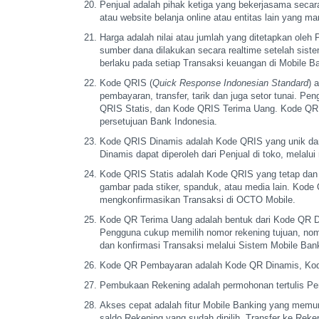
Penjual adalah pihak ketiga yang bekerjasama seca
atau website belanja online atau
entitas lain yang m
Harga adalah nilai atau jumlah yang ditetapkan oleh 
sumber dana dilakukan secara realtime
setelah siste
berlaku pada setiap Transaksi keuangan di Mobile B
Kode QRIS (
Quick Response Indonesian Standard
) 
pembayaran, transfer, tarik dan juga setor
tunai. Pen
QRIS
Statis, dan Kode QRIS Terima Uang. Kode Q
persetujuan Bank Indonesia.
Kode QRIS Dinamis adalah Kode QRIS yang unik da
Dinamis dapat diperoleh dari Penjual di
toko, melalui
Kode QRIS Statis adalah Kode QRIS yang tetap dan 
gambar pada stiker, spanduk, atau
media lain. Kode Q
mengkonfirmasikan Transaksi di OCTO Mobile.
Kode QR Terima Uang adalah bentuk dari Kode QR D
Pengguna cukup memilih nomor
rekening tujuan, nom
dan
konfirmasi Transaksi melalui Sistem Mobile Ban
Kode QR Pembayaran adalah Kode QR Dinamis, Ko
Pembukaan Rekening adalah permohonan tertulis P
Akses cepat adalah fitur Mobile Banking yang mem
saldo Rekening yang sudah dipilih,
Transfer ke Reke