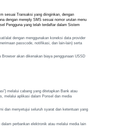
im sesuai Transaksi yang
diinginkan, dengan
na dengan mereply SMS sesuai nomor urutan menu
el Pengguna yang telah terdaftar
dalam Sistem
at/alat
dengan menggunakan koneksi data provider
erimaan passcode, notifikasi, dan
lain-lain) serta
u Browser akan
dikenakan biaya penggunaan USSD
si”) melalui cabang
yang ditetapkan Bank atau
s, melalui aplikasi dalam Ponsel dan media
mi dan
menyetujui seluruh syarat dan ketentuan yang
dalam perbankan elektronik atau melalui media lain