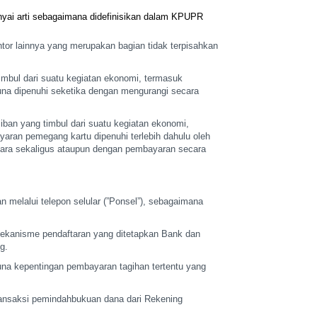
nyai
arti sebagaimana didefinisikan dalam KPUPR
tor lainnya yang
merupakan bagian tidak terpisahkan
mbul dari suatu
kegiatan ekonomi, termasuk
na dipenuhi seketika dengan mengurangi secara
ban yang timbul dari
suatu kegiatan ekonomi,
aran pemegang kartu dipenuhi terlebih dahulu oleh
ara sekaligus ataupun dengan
pembayaran secara
n melalui
telepon selular (”Ponsel”), sebagaimana
mekanisme
pendaftaran yang ditetapkan Bank dan
ng.
una kepentingan
pembayaran tagihan tertentu yang
ansaksi
pemindahbukuan dana dari Rekening