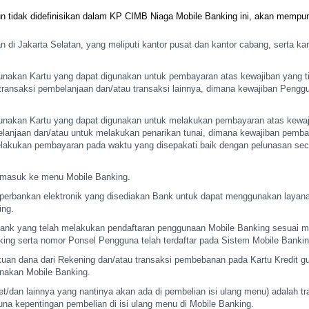
n tidak
didefinisikan dalam KP CIMB Niaga Mobile Banking ini, akan mempu
 di Jakarta Selatan,
yang meliputi kantor pusat dan kantor cabang, serta kan
unakan Kartu yang dapat
digunakan untuk pembayaran atas kewajiban yang ti
transaksi pembelanjaan dan/atau transaksi lainnya, dimana
kewajiban Penggu
unakan Kartu yang dapat
digunakan untuk melakukan pembayaran atas kewaji
anjaan dan/atau untuk melakukan penarikan tunai, dimana kewajiban
pembay
elakukan pembayaran pada waktu yang
disepakati baik dengan pelunasan sec
t masuk ke menu Mobile
Banking.
 perbankan
elektronik yang disediakan Bank untuk dapat menggunakan layana
ing.
ank yang telah
melakukan pendaftaran penggunaan Mobile Banking sesuai 
ng serta nomor Ponsel Pengguna telah terdaftar
pada Sistem Mobile Banki
uan dana dari Rekening
dan/atau transaksi pembebanan pada Kartu Kredit g
akan Mobile Banking.
et/dan lainnya yang
nantinya akan ada di pembelian isi ulang menu) adalah tr
una kepentingan pembelian di isi ulang menu di Mobile
Banking.