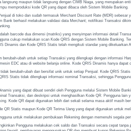
ra langsung maupun
tidak langsung dengan CIMB Niaga, yang merupakan entit
ampu memproduksi kode QR yang dapat dibaca oleh
Sistem Mobile Banking.
Penjual di toko dan
sudah termasuk Merchant Discount Rate (MDR) sebesar y
m Bank berhasil melakukan validasi data Merchant;
notifikasi Transaksi di
anking.
adalah barcode
dua dimensi (matriks) yang menyimpan informasi detail Transa
gguna cukup melakukan scan Kode QRIS dengan Sistem Mobile
Banking. Te
RIS Dinamis dan Kode QRIS
Statis telah mengikuti standar yang dikeluarkan 
n berubah-ubah untuk
setiap Transaksi yang dilengkapi dengan informasi Har
 mesin EDC atau di website belanja online. Kode QRIS
Dinamis hanya dapat d
tidak berubah-ubah dan
bersifat unik untuk setiap Penjual. Kode QRIS Statis
RIS Statis tidak dilengkapi informasi nominal
Transaksi, sehingga Penggun
inamis yang dapat
dibuat sendiri oleh Pengguna melalui Sistem Mobile Bank
inal Transaksi, dan deskripsi untuk menghasilkan
Kode QR. Pengguna lain 
king. Kode QR dapat
digunakan lebih dari sekali selama masa aktif masih ber
de QR Statis maupun Kode
QR Terima Uang yang dapat digunakan untuk mel
engguna untuk melakukan
pembukaan Rekening dengan memenuhi segala pers
ungkinkan Pengguna
melakukan cek saldo dan Transaksi secara cepat tanpa p
ning favorit, pembayaran menggunakan QR dan membuat
kupon Rekening Pons