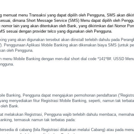
ng memuat menu Transaksi
yang dapat dipilih oleh Pengguna, SMS akan dikir
esuai, dimana Short Message Service (SMS) Menu dapat dipilih oleh
Penggu
nomor lain yang akan ditentukan oleh
Bank, yang dikirimkan dari Nomor Pons
SMS sesuai
dengan provider telco yang digunakan oleh Pengguna.
nking yang akan
digunakan tersebut akan diinstall terlebih dahulu pada Perangk
”). Penggunaan Aplikasi Mobile Banking akan
dikenakan biaya SMS (untuk pen
kan
oleh Pengguna.
n menu Mobile Banking
dengan men-dial short dial code *141*8#. USSD Men
engguna.
ile Banking, Pengguna
dapat mengajukan permohonan pendaftaran (”Registra
yang menyediakan fitur Registrasi Mobile Banking, seperti,
namun tak terbata
 oleh Bank.
at melakukan
Registrasi, Pengguna wajib terlebih dahulu membaca, memaha
nking, termasuk namun tak terbatas
pada:
ersedia di
cabang (bila Registrasi dilakukan melalui Cabang) atau pada
menu 