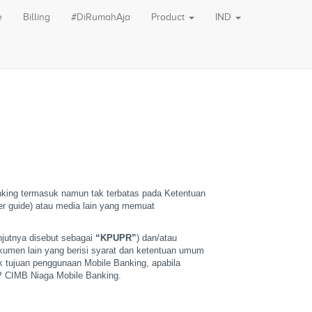
e
Billing
#DiRumahAja
Product
IND
nking termasuk namun
tak terbatas pada Ketentuan
r guide) atau media lain yang memuat
utnya disebut sebagai
“KPUPR”
) dan/atau
umen lain yang berisi
syarat dan ketentuan umum
 tujuan penggunaan Mobile Banking, apabila
 CIMB Niaga Mobile Banking.