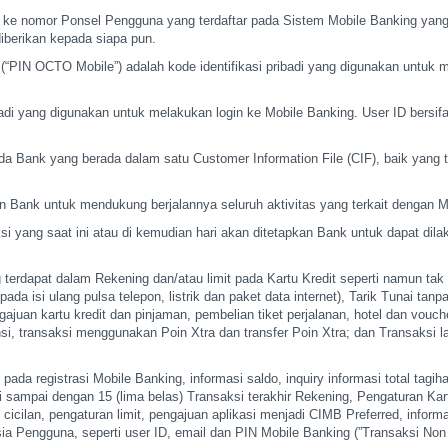
k ke nomor Ponsel
Pengguna yang terdaftar pada Sistem Mobile Banking yang
iberikan kepada siapa pun.
g (“PIN OCTO Mobile”)
adalah kode identifikasi pribadi yang digunakan untuk 
badi yang digunakan
untuk melakukan login ke Mobile Banking. User ID bersifa
ada Bank yang berada
dalam satu Customer Information File (CIF), baik yang 
an Bank untuk mendukung
berjalannya seluruh aktivitas yang terkait dengan 
si yang saat ini
atau di kemudian hari akan ditetapkan Bank untuk dapat dil
g terdapat dalam
Rekening dan/atau limit pada Kartu Kredit seperti namun tak 
ada isi ulang pulsa telepon, listrik dan paket
data internet), Tarik Tunai tanp
juan kartu kredit
dan pinjaman, pembelian tiket perjalanan, hotel dan vouc
nsi, transaksi menggunakan Poin Xtra dan transfer Poin Xtra;
dan Transaksi la
 pada registrasi
Mobile Banking, informasi saldo, inquiry informasi total tagih
i sampai dengan 15 (lima belas) Transaksi
terakhir Rekening, Pengaturan Kar
cicilan,
pengaturan limit, pengajuan aplikasi menjadi CIMB Preferred, inform
ia Pengguna, seperti user ID, email dan PIN
Mobile Banking (”Transaksi Non 