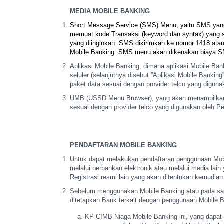
MEDIA MOBILE BANKING
Short Message Service (SMS) Menu, yaitu SMS ya
memuat kode Transaksi (keyword dan syntax) yang
s
yang diinginkan.
SMS dikirimkan ke nomor 1418 atau 
Mobile Banking. SMS menu akan dikenakan biaya 
Aplikasi Mobile Banking, dimana aplikasi Mobile Ba
seluler (selanjutnya disebut
”Aplikasi Mobile Banking
paket data sesuai dengan provider telco yang diguna
UMB (USSD Menu Browser), yang akan menampilka
sesuai dengan provider telco yang
digunakan oleh P
PENDAFTARAN MOBILE BANKING
Untuk dapat melakukan pendaftaran penggunaan Mob
melalui perbankan elektronik atau melalui
media lain 
Registrasi
resmi lain yang akan ditentukan kemudian
Sebelum menggunakan Mobile Banking atau pada sa
ditetapkan Bank terkait
dengan penggunaan Mobile Ba
KP CIMB Niaga Mobile Banking ini, yang dapat t