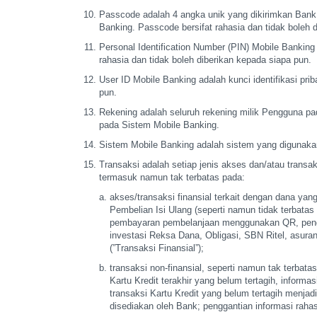
Passcode adalah 4 angka unik yang dikirimkan Ban
Banking. Passcode bersifat rahasia dan tidak
boleh d
Personal Identification Number (PIN) Mobile Bankin
rahasia dan tidak boleh
diberikan kepada siapa pun.
User ID Mobile Banking adalah kunci identifikasi pri
pun.
Rekening adalah seluruh rekening milik Pengguna p
pada Sistem Mobile Banking.
Sistem Mobile Banking adalah sistem yang digunak
Transaksi adalah setiap jenis akses dan/atau transak
termasuk namun tak terbatas pada:
akses/transaksi finansial terkait dengan dana yan
Pembelian Isi Ulang (seperti
namun tidak terbatas p
pembayaran pembelanjaan menggunakan QR, penga
investasi Reksa Dana, Obligasi, SBN
Ritel, asura
(”Transaksi Finansial”);
transaksi non-finansial, seperti namun tak terbatas
Kartu Kredit terakhir yang
belum tertagih, informas
transaksi Kartu Kredit yang belum tertagih menjadi 
disediakan oleh Bank;
penggantian informasi rahas